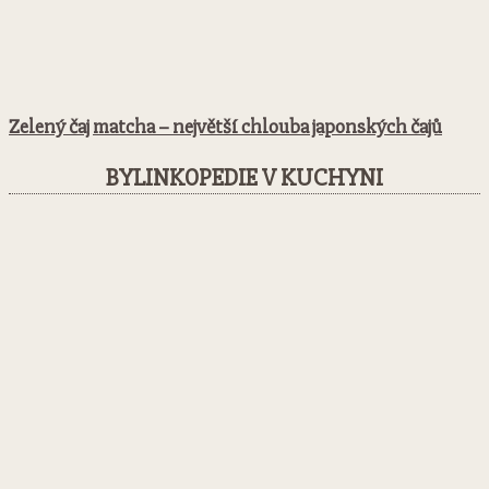
Zelený čaj matcha – největší chlouba japonských čajů
BYLINKOPEDIE V KUCHYNI