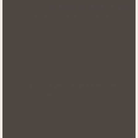
Letní vedra dávají tělu zabrat: Vitamíny,
které si zaslouží větší pozornost…
Anýz okouzlí vůní, chutí i širokým
využitím