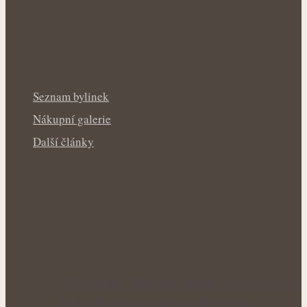
Seznam bylinek
Nákupní galerie
Další články
Silná zubní sklovina po celý život: Bylinky
jako přirozená podpora zdravého…