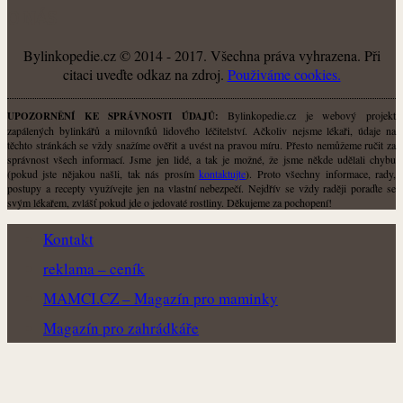
O NÁS
Bylinkopedie.cz © 2014 - 2017. Všechna práva vyhrazena. Při
citaci uveďte odkaz na zdroj.
Použiváme cookies.
Bylinkopedie.cz je webový projekt
UPOZORNĚNÍ KE SPRÁVNOSTI ÚDAJŮ:
zapálených bylinkářů a milovníků lidového léčitelství. Ačkoliv nejsme lékaři, údaje na
těchto stránkách se vždy snažíme ověřit a uvést na pravou míru. Přesto nemůžeme ručit za
správnost všech informací. Jsme jen lidé, a tak je možné, že jsme někde udělali chybu
(pokud jste nějakou našli, tak nás prosím
kontaktujte
). Proto všechny informace, rady,
postupy a recepty využívejte jen na vlastní nebezpečí. Nejdřív se vždy raději poraďte se
svým lékařem, zvlášť pokud jde o jedovaté rostliny. Děkujeme za pochopení!
Kontakt
reklama – ceník
MAMCI.CZ – Magazín pro maminky
Magazín pro zahrádkáře