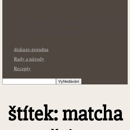
Léčivé víno: Starověká tradice, ve které se
spojovala síla bylinek a…
diskuze-poradna
Rady a návody
Recepty
štítek: matcha