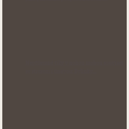
Nepříjemné tiky v nohou mohou souviset
se stresem i únavou: Bylinky…