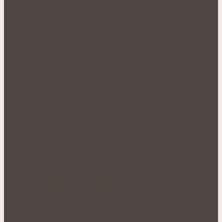
Voňavý poklad ze zahrady: Anýz okouzlí
vůní, chutí i tradičním využitím
Nová životní etapa s větší pohodou:
Menopauza a síla bylinek pro…