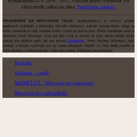
Bylinkopedie.cz © 2014 - 2017. Všechna práva vyhrazena. Při
citaci uveďte odkaz na zdroj.
Použiváme cookies.
Bylinkopedie.cz je webový projekt
UPOZORNĚNÍ KE SPRÁVNOSTI ÚDAJŮ:
zapálených bylinkářů a milovníků lidového léčitelství. Ačkoliv nejsme lékaři, údaje na
těchto stránkách se vždy snažíme ověřit a uvést na pravou míru. Přesto nemůžeme ručit za
správnost všech informací. Jsme jen lidé, a tak je možné, že jsme někde udělali chybu
(pokud jste nějakou našli, tak nás prosím
kontaktujte
). Proto všechny informace, rady,
postupy a recepty využívejte jen na vlastní nebezpečí. Nejdřív se vždy raději poraďte se
svým lékařem, zvlášť pokud jde o jedovaté rostliny. Děkujeme za pochopení!
Kontakt
reklama – ceník
MAMCI.CZ – Magazín pro maminky
Magazín pro zahrádkáře