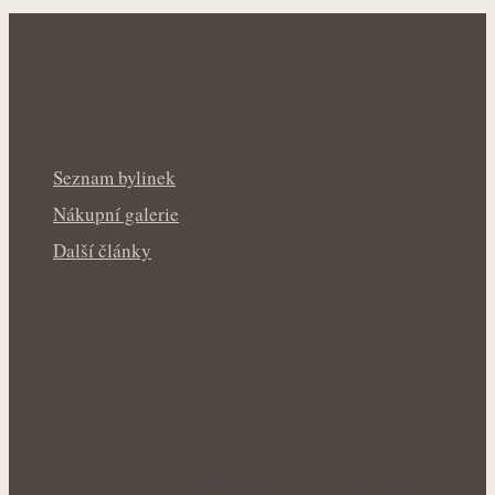
Seznam bylinek
Nákupní galerie
Další články
Úleva od pálení žáhy přírodní cestou: