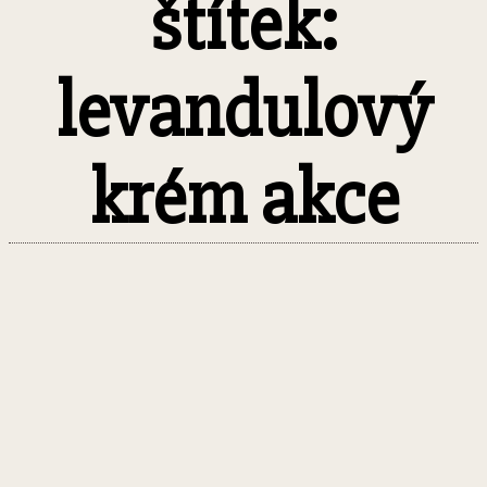
štítek:
levandulový
krém akce