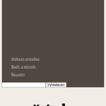
Nepříjemná bolest žlučníku nemusí být
jen následkem těžkého jídla: Bylinky
jako…
diskuze-poradna
Rady a návody
Recepty