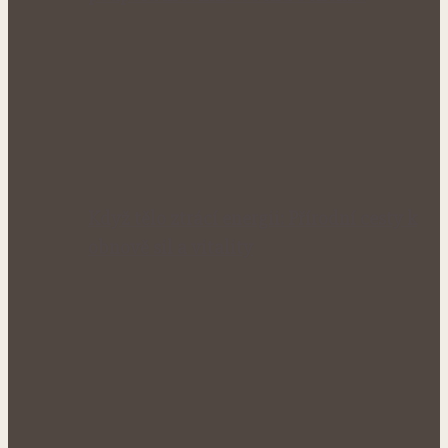
Když tělo ztrácí energii: Přírodní cesty k
obnově sil a vitality