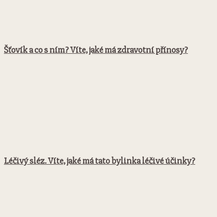
Šťovík a co s ním? Víte, jaké má zdravotní přínosy?
Léčivý sléz. Víte, jaké má tato bylinka léčivé účinky?