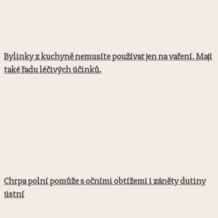
Bylinky z kuchyně nemusíte používat jen na vaření. Mají
také řadu léčivých účinků.
Chrpa polní pomůže s očními obtížemi i záněty dutiny
ústní