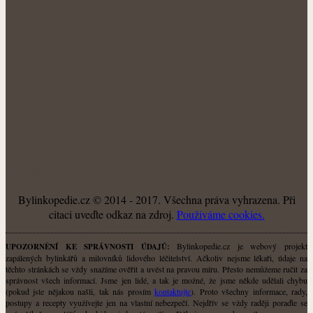
O NÁS
Bylinkopedie.cz © 2014 - 2017. Všechna práva vyhrazena. Při
citaci uveďte odkaz na zdroj.
Použiváme cookies.
Bylinkopedie.cz je webový projekt
UPOZORNĚNÍ KE SPRÁVNOSTI ÚDAJŮ:
zapálených bylinkářů a milovníků lidového léčitelství. Ačkoliv nejsme lékaři, údaje na
těchto stránkách se vždy snažíme ověřit a uvést na pravou míru. Přesto nemůžeme ručit za
správnost všech informací. Jsme jen lidé, a tak je možné, že jsme někde udělali chybu
(pokud jste nějakou našli, tak nás prosím
kontaktujte
). Proto všechny informace, rady,
postupy a recepty využívejte jen na vlastní nebezpečí. Nejdřív se vždy raději poraďte se