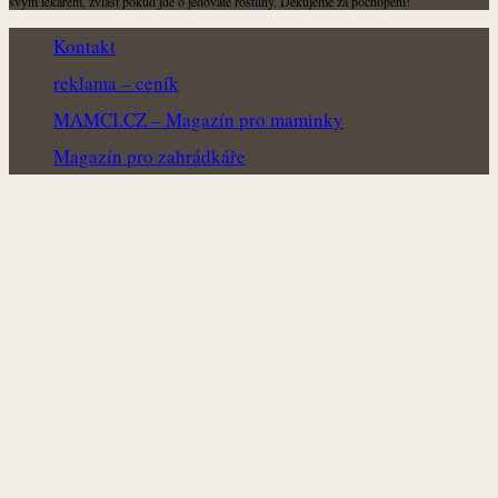
svým lékařem, zvlášť pokud jde o jedovaté rostliny. Děkujeme za pochopení!
Kontakt
reklama – ceník
MAMCI.CZ – Magazín pro maminky
Magazín pro zahrádkáře