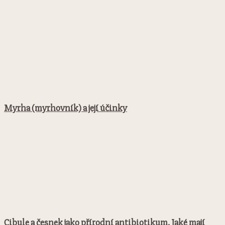
Myrha (myrhovník) a její účinky
Cibule a česnek jako přírodní antibiotikum. Jaké mají