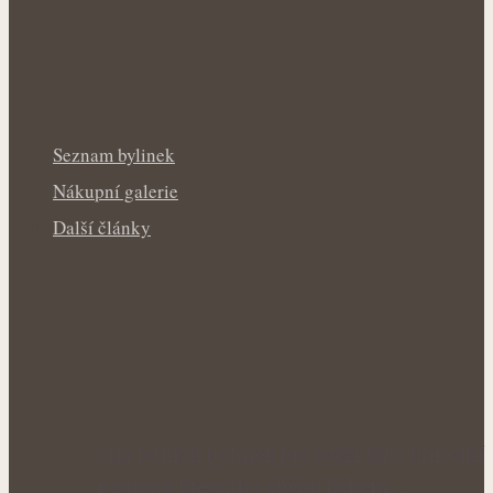
Seznam bylinek
Nákupní galerie
Další články
Síla letních bylinek pro svěží tělo: Přírodní
podpora krevního oběhu během…