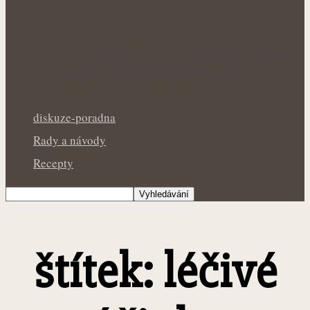
Královna kuchyně i během letních veder:
Bazalka v květináči potřebuje v…
diskuze-poradna
Rady a návody
Recepty
štítek: léčivé