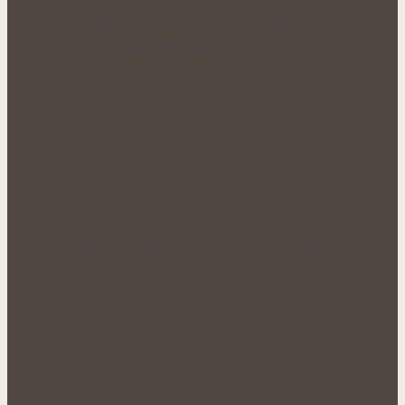
Voňavé bylinné octy promění letní vaření
v gurmánský zážitek
Nejcennější nať nabízí jen krátké období
plného rozkvětu