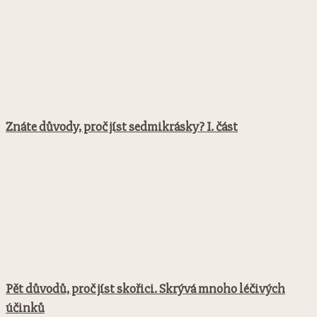
Znáte důvody, proč jíst sedmikrásky? I. část
Pět důvodů, proč jíst skořici. Skrývá mnoho léčivých
účinků