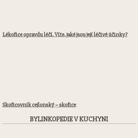
Lékořice opravdu léčí. Víte, jaké jsou její léčivé účinky?
Skořicovník cejlonský – skořice
BYLINKOPEDIE V KUCHYNI