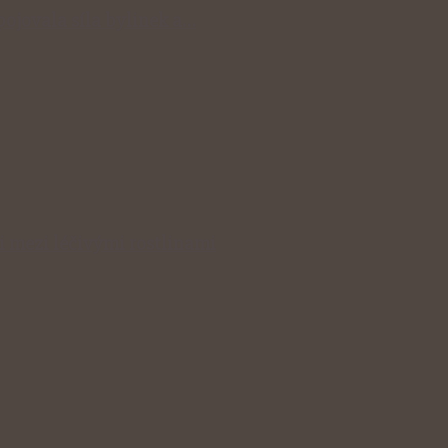
spojovala síla bylinek a…
i mezi léčivými rostlinami