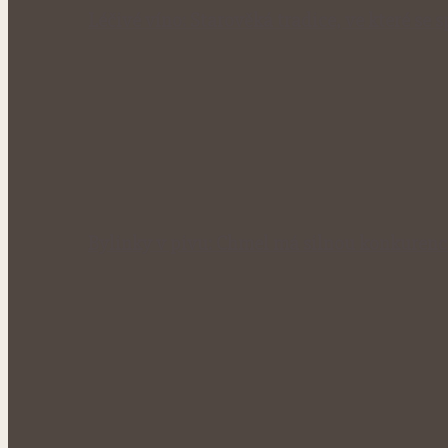
Léčivé víno: Starověká tradice, ve které se 
Bylinky v pivu: Chmel má silnou konkurenc