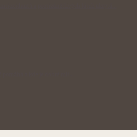
 antioxidantů a protizánětlivých látek ukrytá…
 pomáhá a kde je dobré mít…