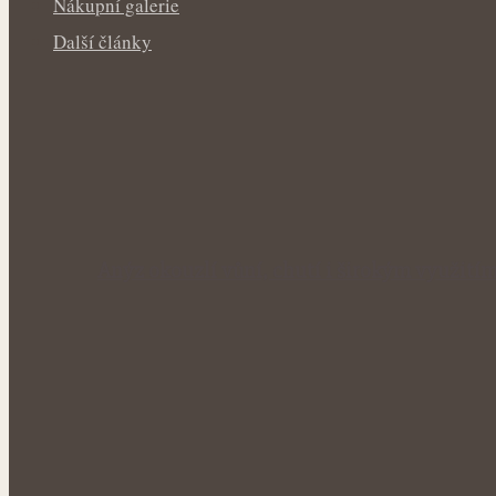
Nákupní galerie
Další články
Anýz okouzlí vůní, chutí i širokým využití