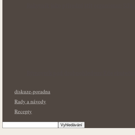
Rakytník jako přírodní štít organismu: Síla
Rýmovník pod drobnohledem: Kde skutečně
diskuze-poradna
Rady a návody
Recepty