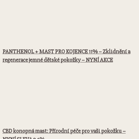
PANTHENOL + MAST PRO KOJENCE 11% – Zklidnění a
regenerace jemné dětské pokožky – NYNÍ AKCE
CBD konopná mast: Přírodní péče pro vaši pokožku –