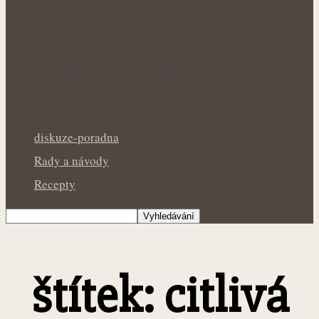
Bohatá úroda lesklých plodů: Letní péče o
lilek přináší silné rostliny…
diskuze-poradna
Rady a návody
Recepty
štítek: citlivá