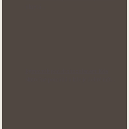
ukrytá…
Rýmovník pod drobnohledem: Kde
skutečně pomáhá a kde je dobré mít…