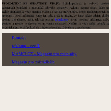
Bylinkopedie.cz je webový projekt
UPOZORNĚNÍ KE SPRÁVNOSTI ÚDAJŮ:
zapálených bylinkářů a milovníků lidového léčitelství. Ačkoliv nejsme lékaři, údaje na
těchto stránkách se vždy snažíme ověřit a uvést na pravou míru. Přesto nemůžeme ručit za
správnost všech informací. Jsme jen lidé, a tak je možné, že jsme někde udělali chybu
(pokud jste nějakou našli, tak nás prosím
kontaktujte
). Proto všechny informace, rady,
postupy a recepty využívejte jen na vlastní nebezpečí. Nejdřív se vždy raději poraďte se
svým lékařem, zvlášť pokud jde o jedovaté rostliny. Děkujeme za pochopení!
Kontakt
reklama – ceník
MAMCI.CZ – Magazín pro maminky
Magazín pro zahrádkáře