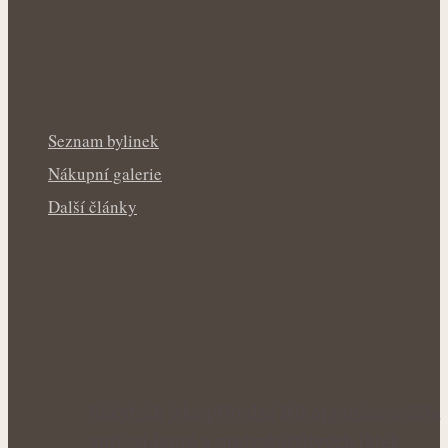
Seznam bylinek
Nákupní galerie
Další články
Rakytník jako přírodní štít organismu: Síla
antioxidantů a protizánětlivých látek