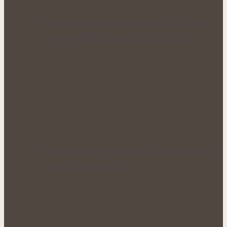
Přírodní zásobárna vitamínu C: Bylinky,
ovoce a další potraviny pro silnější…
Voňavé keříky plné síly: Letní řez šalvěje
podpoří hustý růst i…