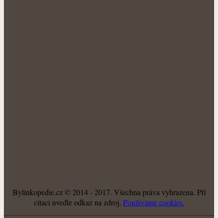
NÁŠ FACEBOOK:
O NÁS
Bylinkopedie.cz © 2014 - 2017. Všechna práva vyhrazena. Při
citaci uveďte odkaz na zdroj.
Použiváme cookies.