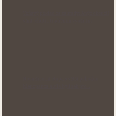
Voňavý poklad ze zahrady: Anýz okouzlí
vůní, chutí i tradičním využitím
Nová životní etapa s větší pohodou:
Menopauza a síla bylinek pro…