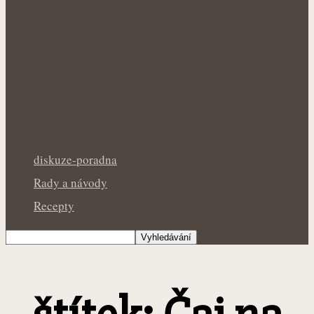
Nepříjemná bolest žlučníku nemusí být
jen následkem těžkého jídla: Bylinky
jako…
diskuze-poradna
Rady a návody
Recepty