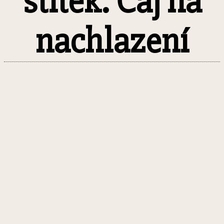
štítek: Čaj na
nachlazení