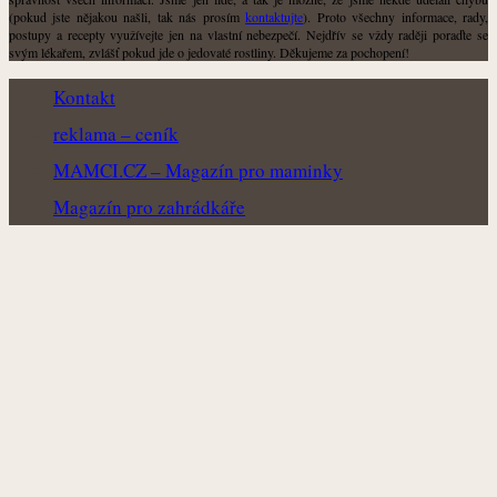
(pokud jste nějakou našli, tak nás prosím
kontaktujte
). Proto všechny informace, rady,
postupy a recepty využívejte jen na vlastní nebezpečí. Nejdřív se vždy raději poraďte se
svým lékařem, zvlášť pokud jde o jedovaté rostliny. Děkujeme za pochopení!
Kontakt
reklama – ceník
MAMCI.CZ – Magazín pro maminky
Magazín pro zahrádkáře