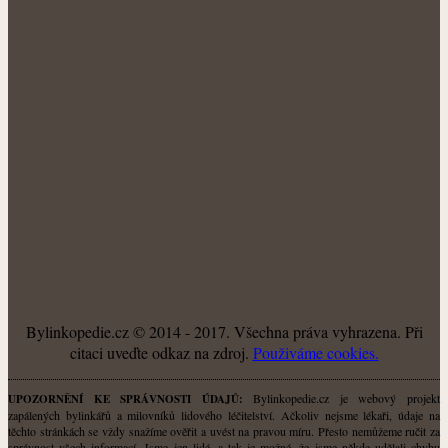
NÁŠ FACEBOOK:
O NÁS
Bylinkopedie.cz © 2014 - 2017. Všechna práva vyhrazena. Při
citaci uveďte odkaz na zdroj.
Použiváme cookies.
Bylinkopedie.cz je webový projekt
UPOZORNĚNÍ KE SPRÁVNOSTI ÚDAJŮ:
zapálených bylinkářů a milovníků lidového léčitelství. Ačkoliv nejsme lékaři, údaje na
těchto stránkách se vždy snažíme ověřit a uvést na pravou míru. Přesto nemůžeme ručit za
správnost všech informací. Jsme jen lidé, a tak je možné, že jsme někde udělali chybu