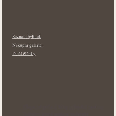
Seznam bylinek
Nákupní galerie
Další články
Úleva od pálení žáhy přírodní cestou:
Bylinky, které mohou podpořit