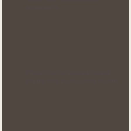
organismus…
Přírodní podpora mužského zdraví:
Bylinky, které mohou prospět prostatě