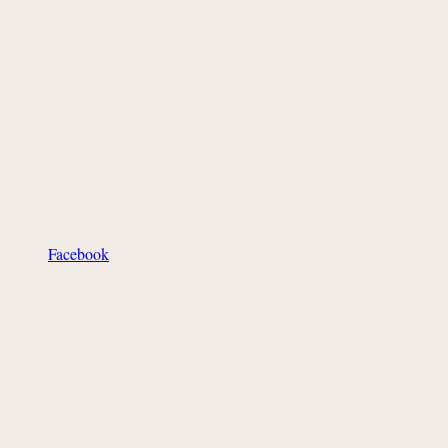
Facebook