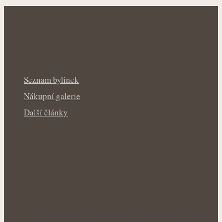
Seznam bylinek
Nákupní galerie
Další články
Silná zubní sklovina po celý život: Bylinky