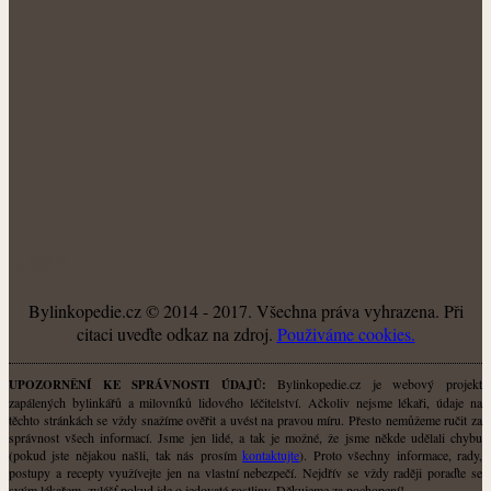
O NÁS
Bylinkopedie.cz © 2014 - 2017. Všechna práva vyhrazena. Při
citaci uveďte odkaz na zdroj.
Použiváme cookies.
Bylinkopedie.cz je webový projekt
UPOZORNĚNÍ KE SPRÁVNOSTI ÚDAJŮ:
zapálených bylinkářů a milovníků lidového léčitelství. Ačkoliv nejsme lékaři, údaje na
těchto stránkách se vždy snažíme ověřit a uvést na pravou míru. Přesto nemůžeme ručit za
správnost všech informací. Jsme jen lidé, a tak je možné, že jsme někde udělali chybu
(pokud jste nějakou našli, tak nás prosím
kontaktujte
). Proto všechny informace, rady,
postupy a recepty využívejte jen na vlastní nebezpečí. Nejdřív se vždy raději poraďte se
svým lékařem, zvlášť pokud jde o jedovaté rostliny. Děkujeme za pochopení!