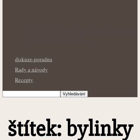
Léčivé víno: Starověká tradice, ve které se
spojovala síla bylinek a…
diskuze-poradna
Rady a návody
Recepty
štítek: bylinky