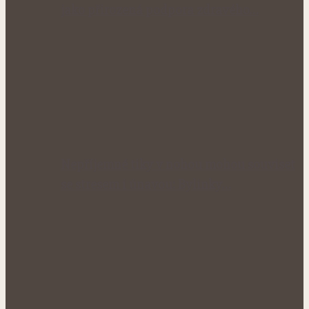
jako přirozená podpora zdravého…
Nepříjemné tiky v nohou mohou souviset
se stresem i únavou: Bylinky…