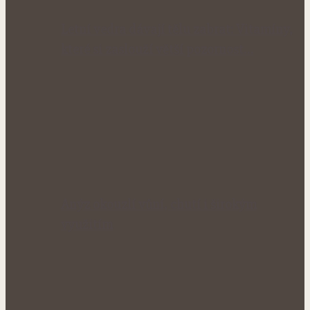
Letní vedra dávají tělu zabrat: Vitamíny,
které si zaslouží větší pozornost…
Anýz okouzlí vůní, chutí i širokým
využitím