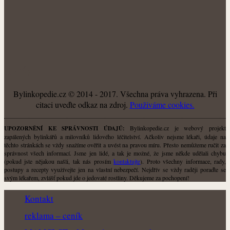
O NÁS
Bylinkopedie.cz © 2014 - 2017. Všechna práva vyhrazena. Při
citaci uveďte odkaz na zdroj.
Použiváme cookies.
Bylinkopedie.cz je webový projekt
UPOZORNĚNÍ KE SPRÁVNOSTI ÚDAJŮ:
zapálených bylinkářů a milovníků lidového léčitelství. Ačkoliv nejsme lékaři, údaje na
těchto stránkách se vždy snažíme ověřit a uvést na pravou míru. Přesto nemůžeme ručit za
správnost všech informací. Jsme jen lidé, a tak je možné, že jsme někde udělali chybu
(pokud jste nějakou našli, tak nás prosím
kontaktujte
). Proto všechny informace, rady,
postupy a recepty využívejte jen na vlastní nebezpečí. Nejdřív se vždy raději poraďte se
svým lékařem, zvlášť pokud jde o jedovaté rostliny. Děkujeme za pochopení!
Kontakt
reklama – ceník