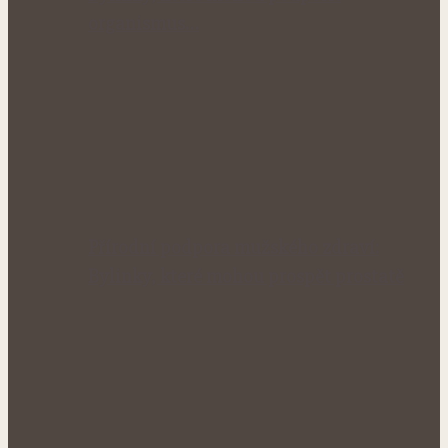
organismus…
Přírodní podpora mužského zdraví:
Bylinky, které mohou prospět prostatě