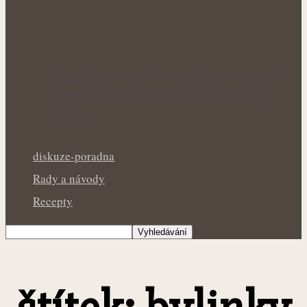
Nepříjemná bolest žlučníku nemusí být
jen následkem těžkého jídla: Bylinky
jako…
diskuze-poradna
Rady a návody
Recepty