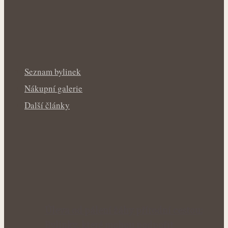
Seznam bylinek
Nákupní galerie
Další články
Úleva od pálení žáhy přírodní cestou:
Bylinky, které mohou podpořit