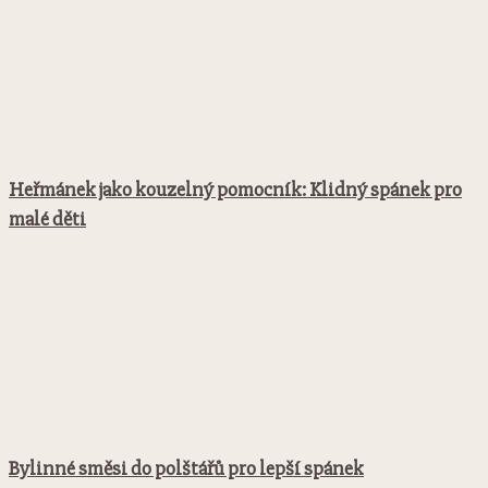
Heřmánek jako kouzelný pomocník: Klidný spánek pro
malé děti
Bylinné směsi do polštářů pro lepší spánek