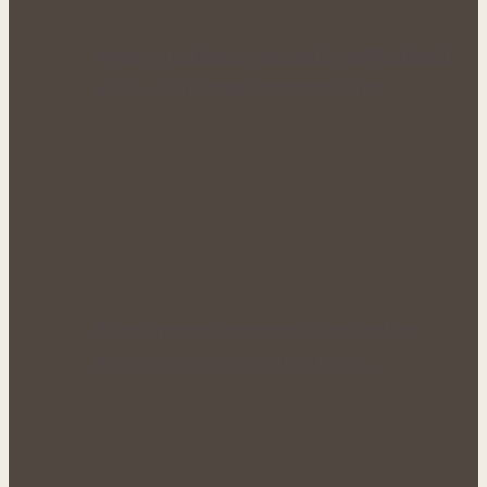
Voňavý poklad ze zahrady: Anýz okouzlí
vůní, chutí i tradičním využitím
Nová životní etapa s větší pohodou:
Menopauza a síla bylinek pro…