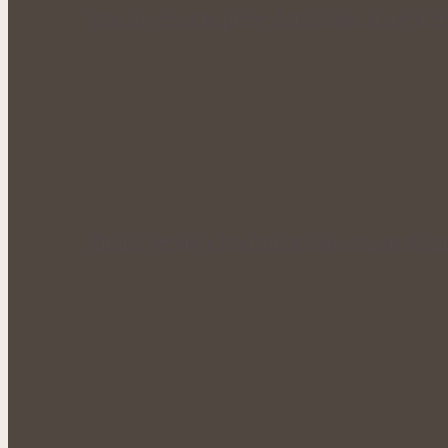
Síla obyčejné kopřivy: Šálek čaje, který si 
Klidné večery a kvalitnější odpočinek: Kozl