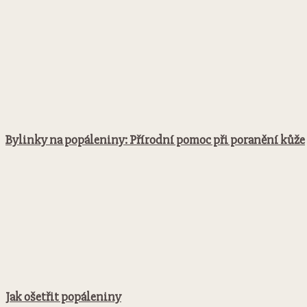
Bylinky na popáleniny: Přírodní pomoc při poranění kůže
Jak ošetřit popáleniny