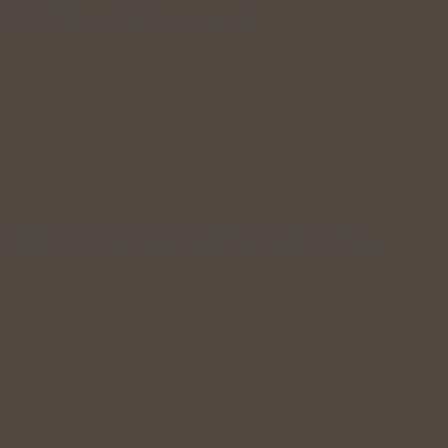
získal oblibu napříč generacemi
ík lékařský patří mezi nejoblíbenější bylinky…