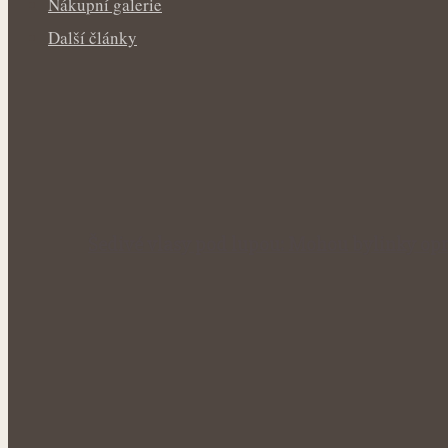
Nákupní galerie
Další články
Šedivé vlasy pod lupou: Mohou bylinky opr