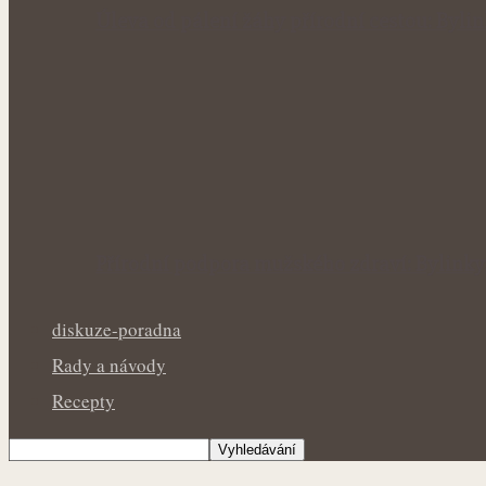
Úleva od pálení žáhy přírodní cestou: Byl
Přírodní podpora mužského zdraví: Bylinky
diskuze-poradna
Rady a návody
Recepty