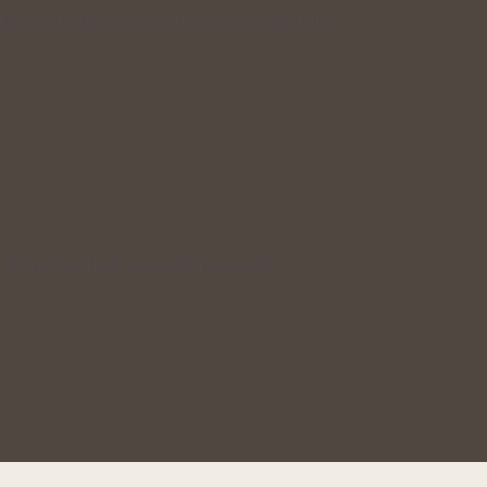
inky, které mohou podpořit organismus…
, které mohou prospět prostatě