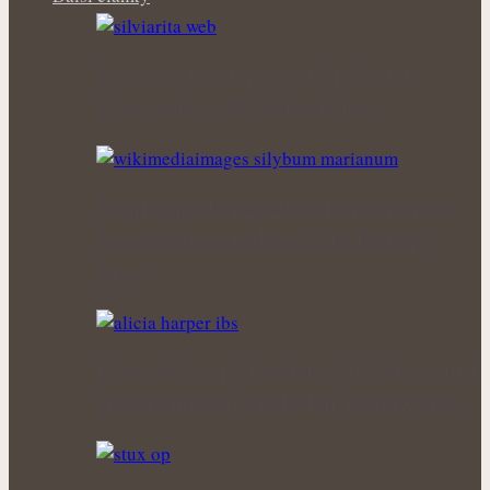
Nová životní etapa s větší pohodou:
Menopauza a síla bylinek pro…
Nepříjemná bolest žlučníku nemusí být
jen následkem těžkého jídla: Bylinky
jako…
Pálení žáhy a překyselený žaludek nemusí
znepříjemňovat každý den: Bylinky jako…