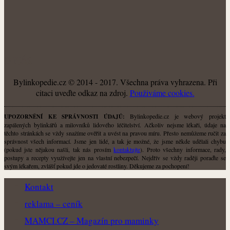
O NÁS
Bylinkopedie.cz © 2014 - 2017. Všechna práva vyhrazena. Při
citaci uveďte odkaz na zdroj.
Použiváme cookies.
Bylinkopedie.cz je webový projekt
UPOZORNĚNÍ KE SPRÁVNOSTI ÚDAJŮ:
zapálených bylinkářů a milovníků lidového léčitelství. Ačkoliv nejsme lékaři, údaje na
těchto stránkách se vždy snažíme ověřit a uvést na pravou míru. Přesto nemůžeme ručit za
správnost všech informací. Jsme jen lidé, a tak je možné, že jsme někde udělali chybu
(pokud jste nějakou našli, tak nás prosím
kontaktujte
). Proto všechny informace, rady,
postupy a recepty využívejte jen na vlastní nebezpečí. Nejdřív se vždy raději poraďte se
svým lékařem, zvlášť pokud jde o jedovaté rostliny. Děkujeme za pochopení!
Kontakt
reklama – ceník
MAMCI.CZ – Magazín pro maminky