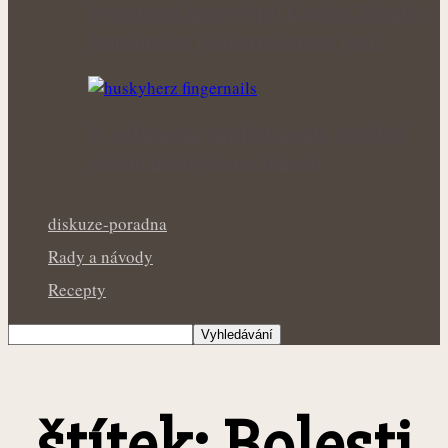
Pooperační jizvy v lepší kondici: Bylinky,
které mohou podpořit šetrnou péči…
Po odstranění umělých nehtů potřebují
vlastní nehty čas na obnovu
diskuze-poradna
Rady a návody
Recepty
štítek: Bolesti