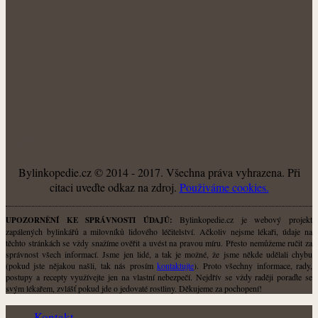
O NÁS
Bylinkopedie.cz © 2014 - 2017. Všechna práva vyhrazena. Při
citaci uveďte odkaz na zdroj.
Použiváme cookies.
Bylinkopedie.cz je webový projekt
UPOZORNĚNÍ KE SPRÁVNOSTI ÚDAJŮ:
zapálených bylinkářů a milovníků lidového léčitelství. Ačkoliv nejsme lékaři, údaje na
těchto stránkách se vždy snažíme ověřit a uvést na pravou míru. Přesto nemůžeme ručit za
správnost všech informací. Jsme jen lidé, a tak je možné, že jsme někde udělali chybu
(pokud jste nějakou našli, tak nás prosím
kontaktujte
). Proto všechny informace, rady,
postupy a recepty využívejte jen na vlastní nebezpečí. Nejdřív se vždy raději poraďte se
svým lékařem, zvlášť pokud jde o jedovaté rostliny. Děkujeme za pochopení!
Kontakt