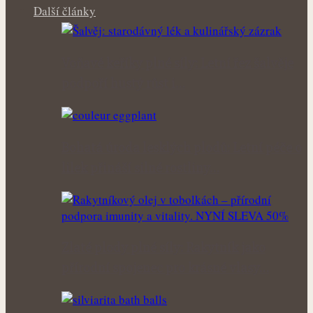
Další články
Voňavé keříky plné síly: Letní řez šalvěje
podpoří hustý růst i…
Bohatá úroda lesklých plodů: Letní péče o
lilek přináší silné rostliny…
Zlaté plody plné síly: Rakytník jako
přírodní spojenec pro krásné vlasy…