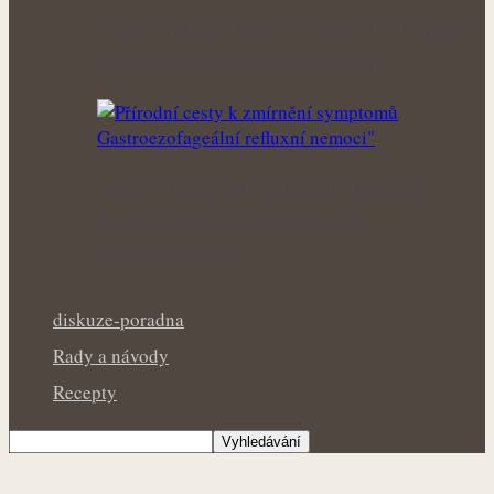
Voňavý letní rituál pro nové síly: Bylinné
koupele, které uleví unavenému…
Letní bylinky pro zklidnění pokožky:
Přírodní pomoc při drobných
popáleninách a…
diskuze-poradna
Rady a návody
Recepty