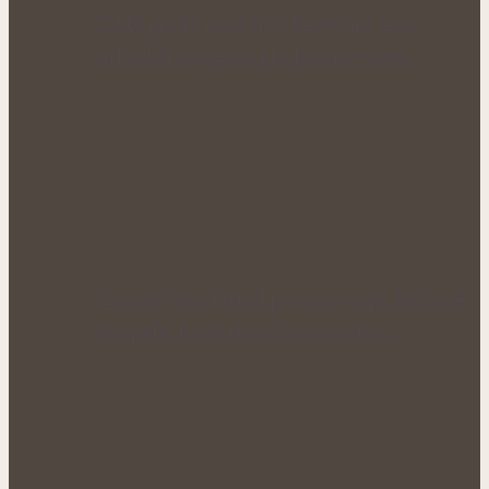
Zlaté plody plné síly: Rakytník jako
přírodní spojenec pro krásné vlasy…
Voňavý letní rituál pro nové síly: Bylinné
koupele, které uleví unavenému…