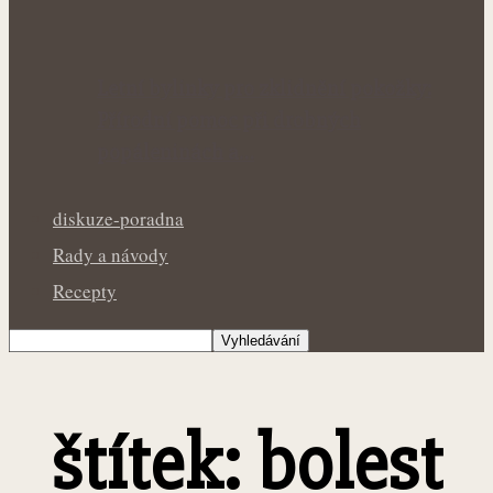
Letní bylinky pro zklidnění pokožky:
Přírodní pomoc při drobných
popáleninách a…
diskuze-poradna
Rady a návody
Recepty
štítek: bolest