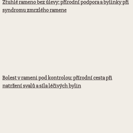
Ztuhlé rameno bez úlevy: přírodní podpora a bylinky při
syndromu zmrzlého ramene
Bolest v rameni pod kontrolou: přírodní cesta při
natržení svalů a síla léčivých bylin