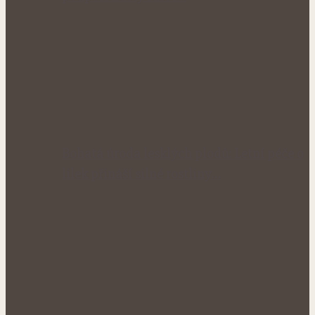
Bohatá úroda lesklých plodů: Letní péče o
lilek přináší silné rostliny…