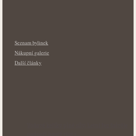
Seznam bylinek
Nákupní galerie
Další články
Voňavé keříky plné síly: Letní řez šalvěje
podpoří hustý růst i…