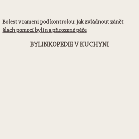
Bolest v rameni pod kontrolou: Jak zvládnout zánět
šlach pomocí bylin a přirozené péče
BYLINKOPEDIE V KUCHYNI