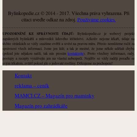
O NÁS
Bylinkopedie.cz © 2014 - 2017. Všechna práva vyhrazena. Při
citaci uveďte odkaz na zdroj.
Použiváme cookies.
Bylinkopedie.cz je webový projekt
UPOZORNĚNÍ KE SPRÁVNOSTI ÚDAJŮ:
zapálených bylinkářů a milovníků lidového léčitelství. Ačkoliv nejsme lékaři, údaje na
těchto stránkách se vždy snažíme ověřit a uvést na pravou míru. Přesto nemůžeme ručit za
správnost všech informací. Jsme jen lidé, a tak je možné, že jsme někde udělali chybu
(pokud jste nějakou našli, tak nás prosím
kontaktujte
). Proto všechny informace, rady,
postupy a recepty využívejte jen na vlastní nebezpečí. Nejdřív se vždy raději poraďte se
svým lékařem, zvlášť pokud jde o jedovaté rostliny. Děkujeme za pochopení!
Kontakt
reklama – ceník
MAMCI.CZ – Magazín pro maminky
Magazín pro zahrádkáře