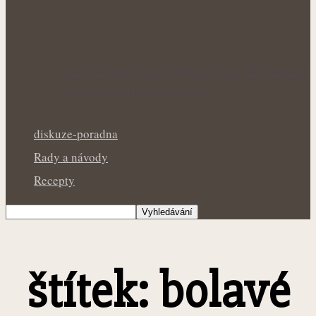
Léčivé víno: Starověká tradice, ve které se
spojovala síla bylinek a…
diskuze-poradna
Rady a návody
Recepty
štítek: bolavé