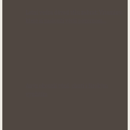
Letní vedra dávají tělu zabrat: Vitamíny,
které si zaslouží větší pozornost…
Anýz okouzlí vůní, chutí i širokým
využitím