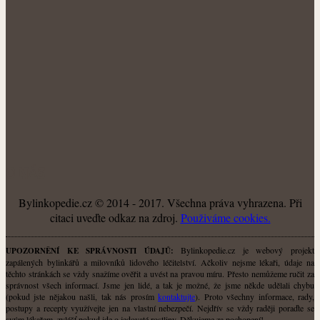
O NÁS
Bylinkopedie.cz © 2014 - 2017. Všechna práva vyhrazena. Při
citaci uveďte odkaz na zdroj.
Použiváme cookies.
Bylinkopedie.cz je webový projekt
UPOZORNĚNÍ KE SPRÁVNOSTI ÚDAJŮ:
zapálených bylinkářů a milovníků lidového léčitelství. Ačkoliv nejsme lékaři, údaje na
těchto stránkách se vždy snažíme ověřit a uvést na pravou míru. Přesto nemůžeme ručit za
správnost všech informací. Jsme jen lidé, a tak je možné, že jsme někde udělali chybu
(pokud jste nějakou našli, tak nás prosím
kontaktujte
). Proto všechny informace, rady,
postupy a recepty využívejte jen na vlastní nebezpečí. Nejdřív se vždy raději poraďte se
svým lékařem, zvlášť pokud jde o jedovaté rostliny. Děkujeme za pochopení!