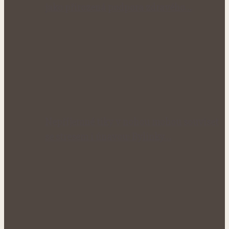
jako přirozená podpora zdravého…
Nepříjemné tiky v nohou mohou souviset
se stresem i únavou: Bylinky…