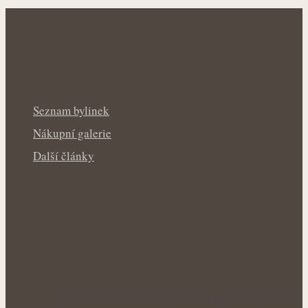
Seznam bylinek
Nákupní galerie
Další články
Silná zubní sklovina po celý život: Bylinky