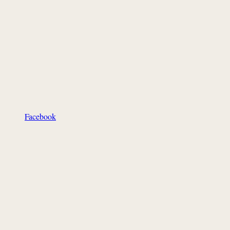
Facebook