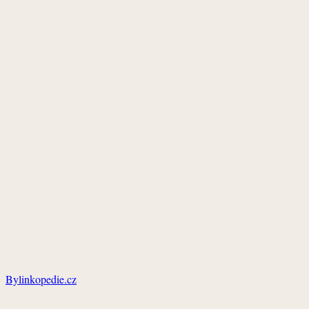
Bylinkopedie.cz