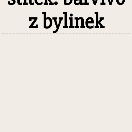
z bylinek