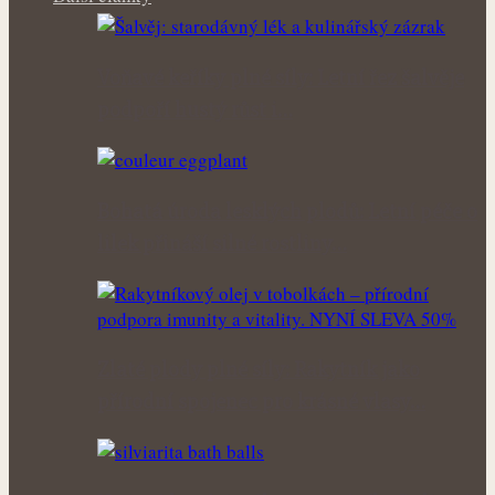
Voňavé keříky plné síly: Letní řez šalvěje
podpoří hustý růst i…
Bohatá úroda lesklých plodů: Letní péče o
lilek přináší silné rostliny…
Zlaté plody plné síly: Rakytník jako
přírodní spojenec pro krásné vlasy…