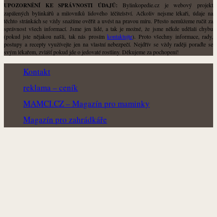
Bylinkopedie.cz je webový projekt
UPOZORNĚNÍ KE SPRÁVNOSTI ÚDAJŮ:
zapálených bylinkářů a milovníků lidového léčitelství. Ačkoliv nejsme lékaři, údaje na
těchto stránkách se vždy snažíme ověřit a uvést na pravou míru. Přesto nemůžeme ručit za
správnost všech informací. Jsme jen lidé, a tak je možné, že jsme někde udělali chybu
(pokud jste nějakou našli, tak nás prosím
kontaktujte
). Proto všechny informace, rady,
postupy a recepty využívejte jen na vlastní nebezpečí. Nejdřív se vždy raději poraďte se
svým lékařem, zvlášť pokud jde o jedovaté rostliny. Děkujeme za pochopení!
Kontakt
reklama – ceník
MAMCI.CZ – Magazín pro maminky
Magazín pro zahrádkáře