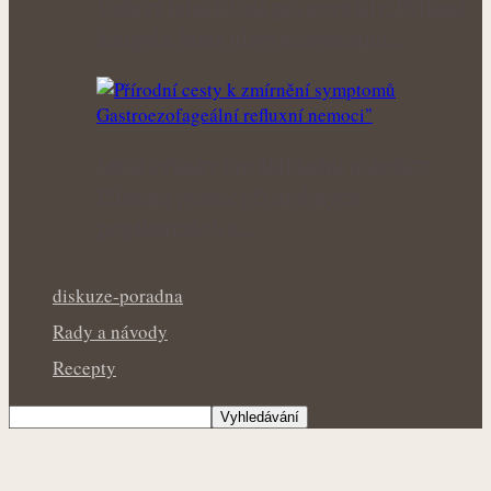
Voňavý letní rituál pro nové síly: Bylinné
koupele, které uleví unavenému…
Letní bylinky pro zklidnění pokožky:
Přírodní pomoc při drobných
popáleninách a…
diskuze-poradna
Rady a návody
Recepty