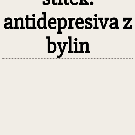
antidepresiva z
bylin