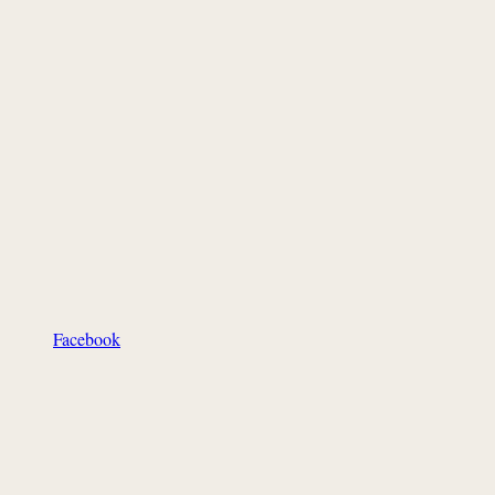
Facebook