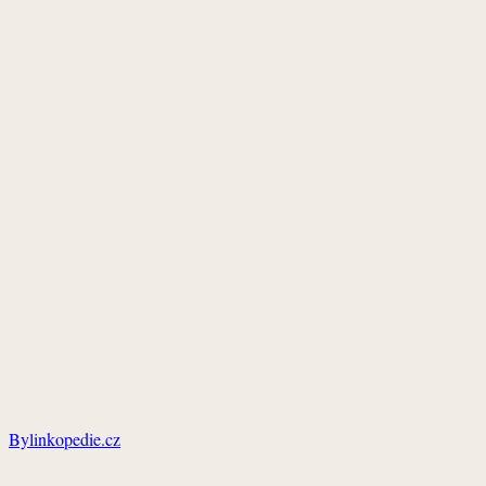
Bylinkopedie.cz