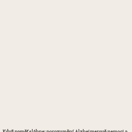
Když paměť slábne: porozumění Alzheimerově nemoci a