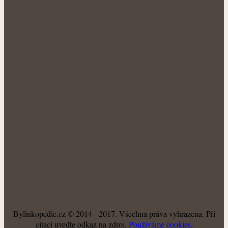
NÁŠ FACEBOOK:
O NÁS
Bylinkopedie.cz © 2014 - 2017. Všechna práva vyhrazena. Při
citaci uveďte odkaz na zdroj.
Použiváme cookies.