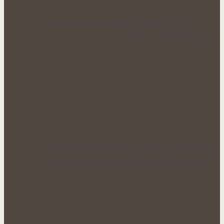
Slunce jako spouštěč oparů: Léčivé
rostliny, které mohou podpořit péči o…
Nepříjemné bodnutí nemusí pokazit léto:
Bylinky, které mohou přinést úlevu po…