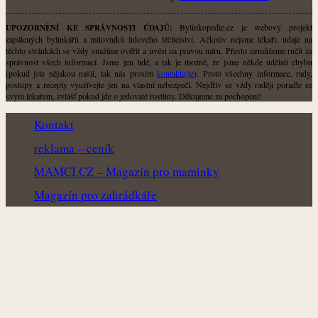
Bylinkopedie.cz je webový projekt
UPOZORNĚNÍ KE SPRÁVNOSTI ÚDAJŮ:
zapálených bylinkářů a milovníků lidového léčitelství. Ačkoliv nejsme lékaři, údaje na
těchto stránkách se vždy snažíme ověřit a uvést na pravou míru. Přesto nemůžeme ručit za
správnost všech informací. Jsme jen lidé, a tak je možné, že jsme někde udělali chybu
(pokud jste nějakou našli, tak nás prosím
kontaktujte
). Proto všechny informace, rady,
postupy a recepty využívejte jen na vlastní nebezpečí. Nejdřív se vždy raději poraďte se
svým lékařem, zvlášť pokud jde o jedovaté rostliny. Děkujeme za pochopení!
Kontakt
reklama – ceník
MAMCI.CZ – Magazín pro maminky
Magazín pro zahrádkáře