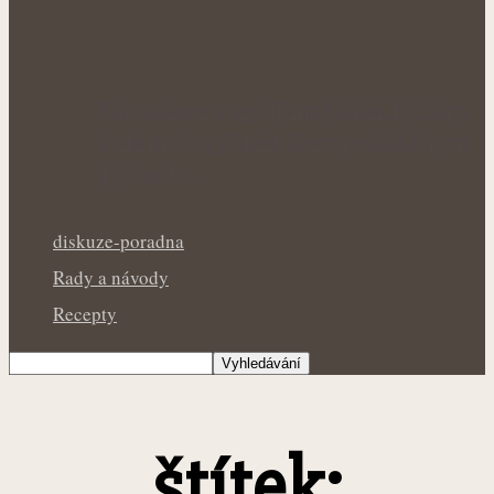
Klimatizace a nepříjemný kašel: Bylinky,
které mohou přinést úlevu podrážděným
dýchacím…
diskuze-poradna
Rady a návody
Recepty
štítek: