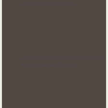
pomocníkem a kdy je lepší…
Letní saláty plné vůně a svěžesti: Bylinky,
které promění každé sousto…