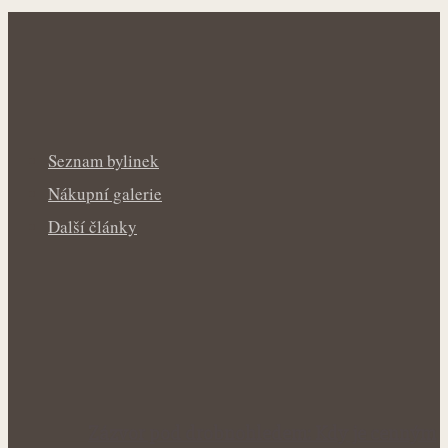
Seznam bylinek
Nákupní galerie
Další články
Zázvor pod drobnohledem: Kdy je cenným