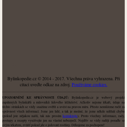
O NÁS
Bylinkopedie.cz © 2014 - 2017. Všechna práva vyhrazena. Při
citaci uveďte odkaz na zdroj.
Použiváme cookies.
Bylinkopedie.cz je webový projekt
UPOZORNĚNÍ KE SPRÁVNOSTI ÚDAJŮ:
zapálených bylinkářů a milovníků lidového léčitelství. Ačkoliv nejsme lékaři, údaje na
těchto stránkách se vždy snažíme ověřit a uvést na pravou míru. Přesto nemůžeme ručit za
správnost všech informací. Jsme jen lidé, a tak je možné, že jsme někde udělali chybu
(pokud jste nějakou našli, tak nás prosím
kontaktujte
). Proto všechny informace, rady,
postupy a recepty využívejte jen na vlastní nebezpečí. Nejdřív se vždy raději poraďte se
svým lékařem, zvlášť pokud jde o jedovaté rostliny. Děkujeme za pochopení!