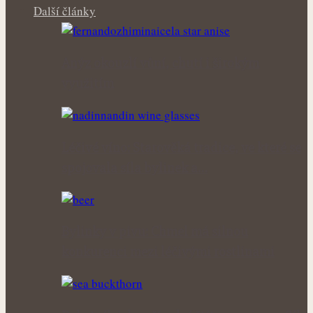
Další články
Anýz okouzlí vůní, chutí i širokým
využitím
Léčivé víno: Starověká tradice, ve které se
spojovala síla bylinek a…
Bylinky v pivu: Chmel má silnou
konkurenci mezi léčivými rostlinami