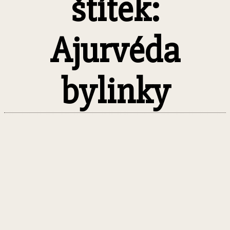
štítek:
Ajurvéda
bylinky