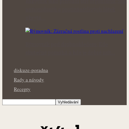
Rakytník jako přírodní štít organismu: Síla
antioxidantů a protizánětlivých látek
ukrytá…
Rýmovník pod drobnohledem: Kde
skutečně pomáhá a kde je dobré mít…
diskuze-poradna
Rady a návody
Recepty