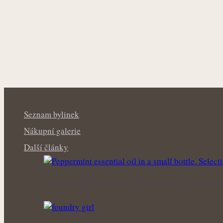
Seznam bylinek
Nákupní galerie
Další články
Síla letních bylinek pro svěží tělo: Příro