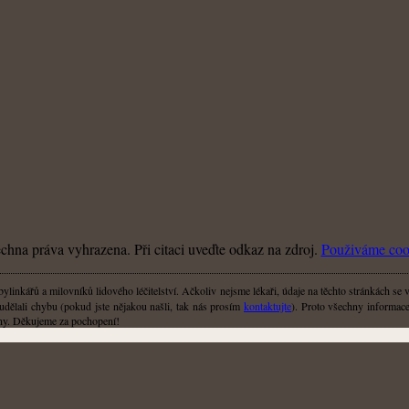
hna práva vyhrazena. Při citaci uveďte odkaz na zdroj.
Použiváme coo
linkářů a milovníků lidového léčitelství. Ačkoliv nejsme lékaři, údaje na těchto stránkách se 
udělali chybu (pokud jste nějakou našli, tak nás prosím
kontaktujte
). Proto všechny informace,
liny. Děkujeme za pochopení!