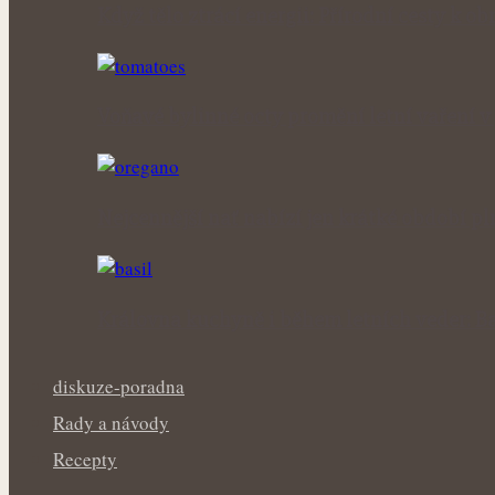
Když tělo ztrácí energii: Přírodní cesty k obn
Voňavé bylinné octy promění letní vaření 
Nejcennější nať nabízí jen krátké období p
Královna kuchyně i během letních veder: Ba
diskuze-poradna
Rady a návody
Recepty