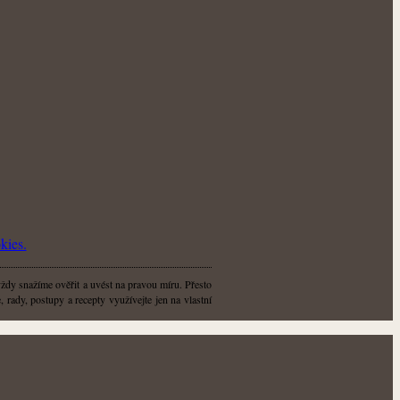
kies.
vždy snažíme ověřit a uvést na pravou míru. Přesto
 rady, postupy a recepty využívejte jen na vlastní