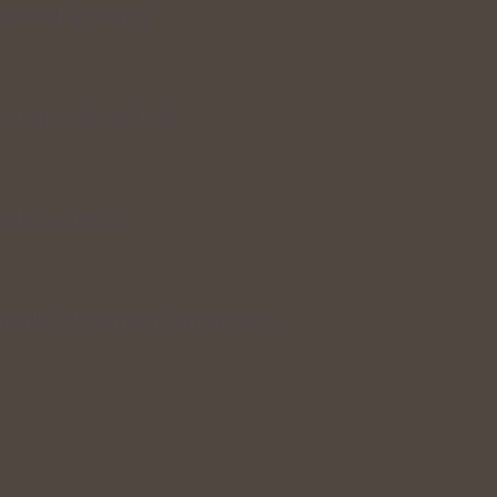
ově sil a vitality
v gurmánský zážitek
lného rozkvětu
zalka v květináči potřebuje v…