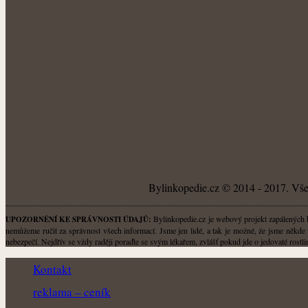
O NÁS
Bylinkopedie.cz © 2014 - 2017. Všec
Bylinkopedie.cz je webový projekt zapálených by
UPOZORNĚNÍ KE SPRÁVNOSTI ÚDAJŮ:
nemůžeme ručit za správnost všech informací. Jsme jen lidé, a tak je možné, že jsme někde 
nebezpečí. Nejdřív se vždy raději poraďte se svým lékařem, zvlášť pokud jde o jedovaté rost
Kontakt
reklama – ceník