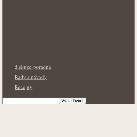
Letní bylinky pro zklidnění pokožky:
Přírodní pomoc při drobných
popáleninách a…
diskuze-poradna
Rady a návody
Recepty