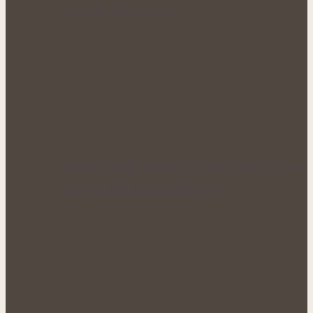
podpoří hustý růst i…
Bohatá úroda lesklých plodů: Letní péče o
lilek přináší silné rostliny…