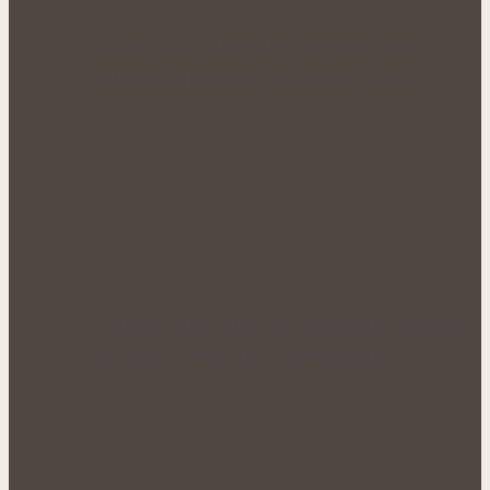
Zlaté plody plné síly: Rakytník jako
přírodní spojenec pro krásné vlasy…
Voňavý letní rituál pro nové síly: Bylinné
koupele, které uleví unavenému…