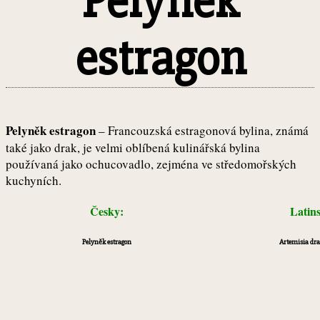
Pelyněk
estragon
Pelyněk estragon
– Francouzská estragonová bylina, známá
také jako drak, je velmi oblíbená kulinářská bylina
používaná jako ochucovadlo, zejména ve středomořských
kuchyních.
Česky:
Latin
Pelyněk estragon
Artemisia dr