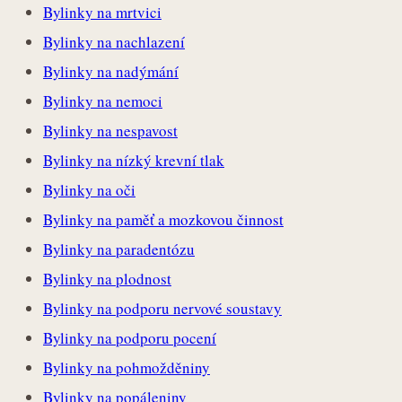
Bylinky na mrtvici
Bylinky na nachlazení
Bylinky na nadýmání
Bylinky na nemoci
Bylinky na nespavost
Bylinky na nízký krevní tlak
Bylinky na oči
Bylinky na paměť a mozkovou činnost
Bylinky na paradentózu
Bylinky na plodnost
Bylinky na podporu nervové soustavy
Bylinky na podporu pocení
Bylinky na pohmožděniny
Bylinky na popáleniny