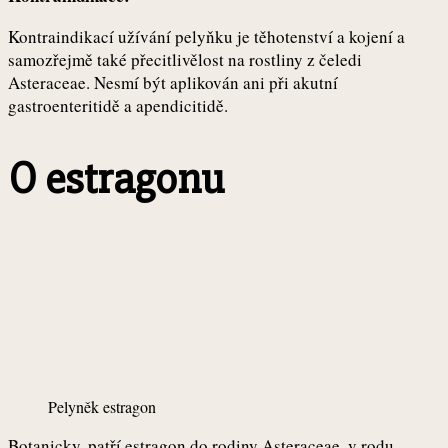
Kontraindikací užívání pelyňku je těhotenství a kojení a
samozřejmě také přecitlivělost na rostliny z čeledi
Asteraceae. Nesmí být aplikován ani při akutní
gastroenteritidě a apendicitidě.
O estragonu
Pelyněk estragon
Botanicky, patří estragon do rodiny Asteraceae, v rodu