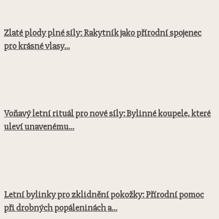
Zlaté plody plné síly: Rakytník jako přírodní spojenec
pro krásné vlasy...
Voňavý letní rituál pro nové síly: Bylinné koupele, které
uleví unavenému...
Letní bylinky pro zklidnění pokožky: Přírodní pomoc
při drobných popáleninách a...