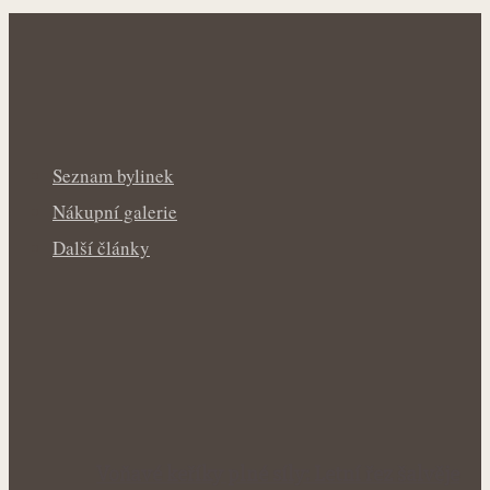
Seznam bylinek
Nákupní galerie
Další články
Voňavé keříky plné síly: Letní řez šalvěje