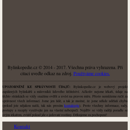
O NÁS
Bylinkopedie.cz © 2014 - 2017. Všechna práva vyhrazena. Při
citaci uveďte odkaz na zdroj.
Použiváme cookies.
Bylinkopedie.cz je webový projekt
UPOZORNĚNÍ KE SPRÁVNOSTI ÚDAJŮ:
zapálených bylinkářů a milovníků lidového léčitelství. Ačkoliv nejsme lékaři, údaje na
těchto stránkách se vždy snažíme ověřit a uvést na pravou míru. Přesto nemůžeme ručit za
správnost všech informací. Jsme jen lidé, a tak je možné, že jsme někde udělali chybu
(pokud jste nějakou našli, tak nás prosím
kontaktujte
). Proto všechny informace, rady,
postupy a recepty využívejte jen na vlastní nebezpečí. Nejdřív se vždy raději poraďte se
svým lékařem, zvlášť pokud jde o jedovaté rostliny. Děkujeme za pochopení!
Kontakt